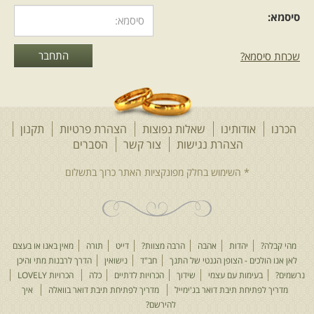
סיסמא:
שכחת סיסמא?
הכרנו
אודותינו
שאלות נפוצות
הצהרת פרטיות
תקנון
הצהרת נגישות
צור קשר
הסברים
מהי קבלה?
יהדות
אהבה
הרבה מצוות?
דייט
תורה
מאין באנו או בעצם
לאן אנו הולכים - הצופן הגנטי של התנך
חב"ד
נישואין
הדרך לרבנות מתי והיכן
נרשמים?
בעימות עם עצמי
שידוך
הכרויות לדתיים
כלה
הכרויות LOVELY
מדריך לפתיחת תיבת דואר בג'ימייל
מדריך לפתיחת תיבת דואר בוואלה
איך
להירשם?