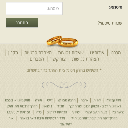
סיסמא:
שכחת סיסמא?
הכרנו
אודותינו
שאלות נפוצות
הצהרת פרטיות
תקנון
הצהרת נגישות
צור קשר
הסברים
מהי קבלה?
יהדות
אהבה
הרבה מצוות?
דייט
תורה
מאין באנו או בעצם
לאן אנו הולכים - הצופן הגנטי של התנך
חב"ד
נישואין
הדרך לרבנות מתי והיכן
נרשמים?
בעימות עם עצמי
שידוך
הכרויות לדתיים
כלה
הכרויות LOVELY
מדריך לפתיחת תיבת דואר בג'ימייל
מדריך לפתיחת תיבת דואר בוואלה
איך
להירשם?