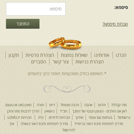
סיסמא:
שכחת סיסמא?
הכרנו
אודותינו
שאלות נפוצות
הצהרת פרטיות
תקנון
הצהרת נגישות
צור קשר
הסברים
מהי קבלה?
יהדות
אהבה
הרבה מצוות?
דייט
תורה
מאין באנו או בעצם
לאן אנו הולכים - הצופן הגנטי של התנך
חב"ד
נישואין
הדרך לרבנות מתי והיכן
נרשמים?
בעימות עם עצמי
שידוך
הכרויות לדתיים
כלה
הכרויות LOVELY
מדריך לפתיחת תיבת דואר בג'ימייל
מדריך לפתיחת תיבת דואר בוואלה
איך
להירשם?