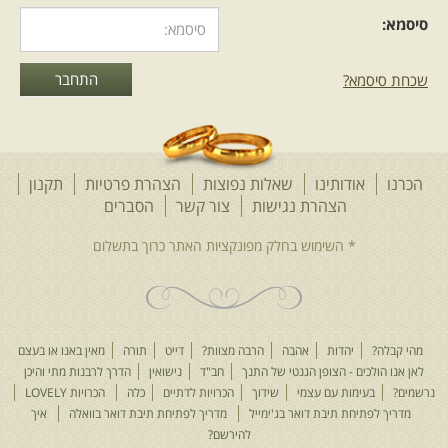
סיסמא:
שכחת סיסמא?
הכרנו
אודותינו
שאלות נפוצות
הצהרת פרטיות
תקנון
הצהרת נגישות
צור קשר
הסברים
מהי קבלה?
יהדות
אהבה
הרבה מצוות?
דייט
תורה
מאין באנו או בעצם
לאן אנו הולכים - הצופן הגנטי של התנך
חב"ד
נישואין
הדרך לרבנות מתי והיכן
נרשמים?
בעימות עם עצמי
שידוך
הכרויות לדתיים
כלה
הכרויות LOVELY
מדריך לפתיחת תיבת דואר בג'ימייל
מדריך לפתיחת תיבת דואר בוואלה
איך
להירשם?