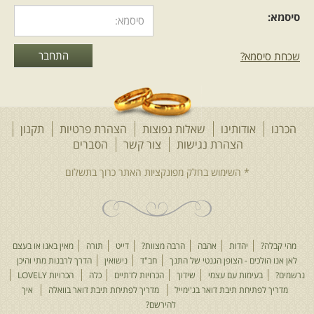
סיסמא:
שכחת סיסמא?
הכרנו
אודותינו
שאלות נפוצות
הצהרת פרטיות
תקנון
הצהרת נגישות
צור קשר
הסברים
מהי קבלה?
יהדות
אהבה
הרבה מצוות?
דייט
תורה
מאין באנו או בעצם
לאן אנו הולכים - הצופן הגנטי של התנך
חב"ד
נישואין
הדרך לרבנות מתי והיכן
נרשמים?
בעימות עם עצמי
שידוך
הכרויות לדתיים
כלה
הכרויות LOVELY
מדריך לפתיחת תיבת דואר בג'ימייל
מדריך לפתיחת תיבת דואר בוואלה
איך
להירשם?