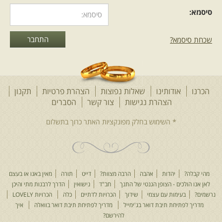
סיסמא:
שכחת סיסמא?
הכרנו
אודותינו
שאלות נפוצות
הצהרת פרטיות
תקנון
הצהרת נגישות
צור קשר
הסברים
מהי קבלה?
יהדות
אהבה
הרבה מצוות?
דייט
תורה
מאין באנו או בעצם
לאן אנו הולכים - הצופן הגנטי של התנך
חב"ד
נישואין
הדרך לרבנות מתי והיכן
נרשמים?
בעימות עם עצמי
שידוך
הכרויות לדתיים
כלה
הכרויות LOVELY
מדריך לפתיחת תיבת דואר בג'ימייל
מדריך לפתיחת תיבת דואר בוואלה
איך
להירשם?