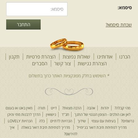
סיסמא:
שכחת סיסמא?
הכרנו
אודותינו
שאלות נפוצות
הצהרת פרטיות
תקנון
הצהרת נגישות
צור קשר
הסברים
מהי קבלה?
יהדות
אהבה
הרבה מצוות?
דייט
תורה
מאין באנו או בעצם
לאן אנו הולכים - הצופן הגנטי של התנך
חב"ד
נישואין
הדרך לרבנות מתי והיכן
נרשמים?
בעימות עם עצמי
שידוך
הכרויות לדתיים
כלה
הכרויות LOVELY
מדריך לפתיחת תיבת דואר בג'ימייל
מדריך לפתיחת תיבת דואר בוואלה
איך
להירשם?