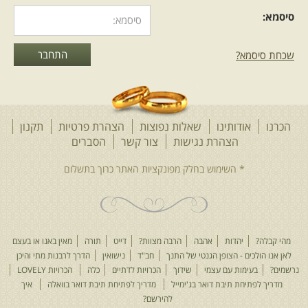
סיסמא:
שכחת סיסמא?
הכרנו
אודותינו
שאלות נפוצות
הצהרת פרטיות
תקנון
הצהרת נגישות
צור קשר
הסברים
מהי קבלה?
יהדות
אהבה
הרבה מצוות?
דייט
תורה
מאין באנו או בעצם
לאן אנו הולכים - הצופן הגנטי של התנך
חב"ד
נישואין
הדרך לרבנות מתי והיכן
נרשמים?
בעימות עם עצמי
שידוך
הכרויות לדתיים
כלה
הכרויות LOVELY
מדריך לפתיחת תיבת דואר בג'ימייל
מדריך לפתיחת תיבת דואר בוואלה
איך
להירשם?