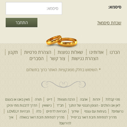
סיסמא:
שכחת סיסמא?
הכרנו
אודותינו
שאלות נפוצות
הצהרת פרטיות
תקנון
הצהרת נגישות
צור קשר
הסברים
מהי קבלה?
יהדות
אהבה
הרבה מצוות?
דייט
תורה
מאין באנו או בעצם
לאן אנו הולכים - הצופן הגנטי של התנך
חב"ד
נישואין
הדרך לרבנות מתי והיכן
נרשמים?
בעימות עם עצמי
שידוך
הכרויות לדתיים
כלה
הכרויות LOVELY
מדריך לפתיחת תיבת דואר בג'ימייל
מדריך לפתיחת תיבת דואר בוואלה
איך
להירשם?