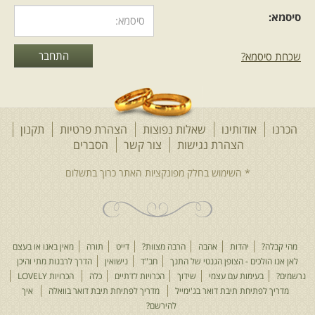
סיסמא:
שכחת סיסמא?
הכרנו
אודותינו
שאלות נפוצות
הצהרת פרטיות
תקנון
הצהרת נגישות
צור קשר
הסברים
מהי קבלה?
יהדות
אהבה
הרבה מצוות?
דייט
תורה
מאין באנו או בעצם
לאן אנו הולכים - הצופן הגנטי של התנך
חב"ד
נישואין
הדרך לרבנות מתי והיכן
נרשמים?
בעימות עם עצמי
שידוך
הכרויות לדתיים
כלה
הכרויות LOVELY
מדריך לפתיחת תיבת דואר בג'ימייל
מדריך לפתיחת תיבת דואר בוואלה
איך
להירשם?