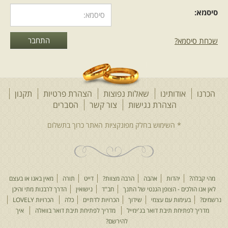
סיסמא:
שכחת סיסמא?
הכרנו
אודותינו
שאלות נפוצות
הצהרת פרטיות
תקנון
הצהרת נגישות
צור קשר
הסברים
מהי קבלה?
יהדות
אהבה
הרבה מצוות?
דייט
תורה
מאין באנו או בעצם
לאן אנו הולכים - הצופן הגנטי של התנך
חב"ד
נישואין
הדרך לרבנות מתי והיכן
נרשמים?
בעימות עם עצמי
שידוך
הכרויות לדתיים
כלה
הכרויות LOVELY
מדריך לפתיחת תיבת דואר בג'ימייל
מדריך לפתיחת תיבת דואר בוואלה
איך
להירשם?