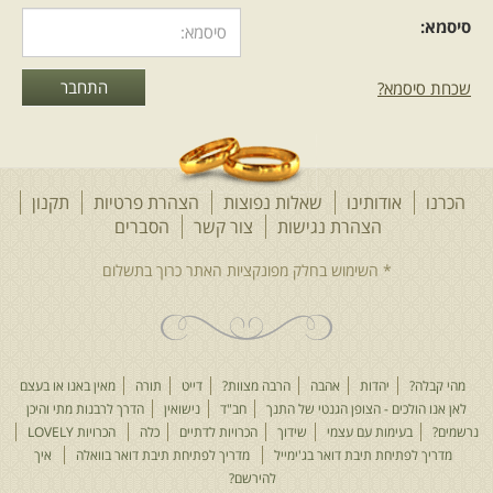
סיסמא:
שכחת סיסמא?
הכרנו
אודותינו
שאלות נפוצות
הצהרת פרטיות
תקנון
הצהרת נגישות
צור קשר
הסברים
מהי קבלה?
יהדות
אהבה
הרבה מצוות?
דייט
תורה
מאין באנו או בעצם
לאן אנו הולכים - הצופן הגנטי של התנך
חב"ד
נישואין
הדרך לרבנות מתי והיכן
נרשמים?
בעימות עם עצמי
שידוך
הכרויות לדתיים
כלה
הכרויות LOVELY
מדריך לפתיחת תיבת דואר בג'ימייל
מדריך לפתיחת תיבת דואר בוואלה
איך
להירשם?