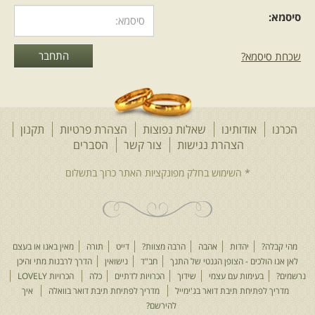
סיסמא:
שכחת סיסמא?
הכרנו
אודותינו
שאלות נפוצות
הצהרת פרטיות
תקנון
הצהרת נגישות
צור קשר
הסברים
מהי קבלה?
יהדות
אהבה
הרבה מצוות?
דייט
תורה
מאין באנו או בעצם
לאן אנו הולכים - הצופן הגנטי של התנך
חב"ד
נישואין
הדרך לרבנות מתי והיכן
נרשמים?
בעימות עם עצמי
שידוך
הכרויות לדתיים
כלה
הכרויות LOVELY
מדריך לפתיחת תיבת דואר בג'ימייל
מדריך לפתיחת תיבת דואר בוואלה
איך
להירשם?