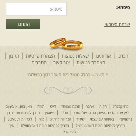
סיסמא:
שכחת סיסמא?
הכרנו
אודותינו
שאלות נפוצות
הצהרת פרטיות
תקנון
הצהרת נגישות
צור קשר
הסברים
מהי קבלה?
יהדות
אהבה
הרבה מצוות?
דייט
תורה
מאין באנו או בעצם
לאן אנו הולכים - הצופן הגנטי של התנך
חב"ד
נישואין
הדרך לרבנות מתי והיכן
נרשמים?
בעימות עם עצמי
שידוך
הכרויות לדתיים
כלה
הכרויות LOVELY
מדריך לפתיחת תיבת דואר בג'ימייל
מדריך לפתיחת תיבת דואר בוואלה
איך
להירשם?