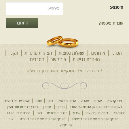
סיסמא:
שכחת סיסמא?
הכרנו
אודותינו
שאלות נפוצות
הצהרת פרטיות
תקנון
הצהרת נגישות
צור קשר
הסברים
מהי קבלה?
יהדות
אהבה
הרבה מצוות?
דייט
תורה
מאין באנו או בעצם
לאן אנו הולכים - הצופן הגנטי של התנך
חב"ד
נישואין
הדרך לרבנות מתי והיכן
נרשמים?
בעימות עם עצמי
שידוך
הכרויות לדתיים
כלה
הכרויות LOVELY
מדריך לפתיחת תיבת דואר בג'ימייל
מדריך לפתיחת תיבת דואר בוואלה
איך
להירשם?