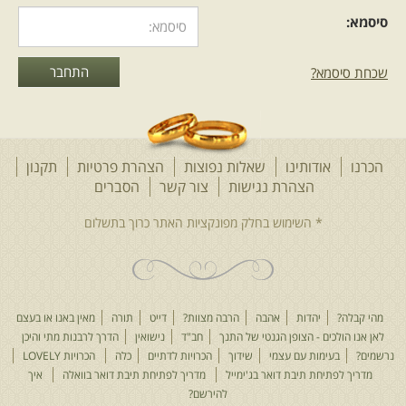
סיסמא:
שכחת סיסמא?
הכרנו
אודותינו
שאלות נפוצות
הצהרת פרטיות
תקנון
הצהרת נגישות
צור קשר
הסברים
מהי קבלה?
יהדות
אהבה
הרבה מצוות?
דייט
תורה
מאין באנו או בעצם
לאן אנו הולכים - הצופן הגנטי של התנך
חב"ד
נישואין
הדרך לרבנות מתי והיכן
נרשמים?
בעימות עם עצמי
שידוך
הכרויות לדתיים
כלה
הכרויות LOVELY
מדריך לפתיחת תיבת דואר בג'ימייל
מדריך לפתיחת תיבת דואר בוואלה
איך
להירשם?