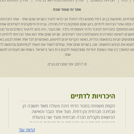
כלה
הכרויות LOVELY
מדריך לפתיחת תיבת דואר בג'ימייל
מדריך לפתיחת תיבת
אתר זה שומר שבת
רתיים. מחפשת בן זוג דתי? מחפש כלה דתיה? הכי כדאי להכיר בשניים שהם אחד - אתר היכרויות 
כמה אתרי הכרויות לדתיים, כיוון שהם מספקים ברירה מהירה, עניינית ודיסקרטית לשידוכים אמיתי
יפוש המתמקד בהכרויות לציבור הדתי והמסורתי בלבד. אם בעבר, היה נהוג להיעזר בשדכנים על מנת 
 נחשבים לשיטה המודרנית והמוצלחת ביותר לשידוכים. שניים שהם אחד הוא אתר הכרויות לדתיים
ת שמחפשים זוגיות בהתאמה הדדית, כאשר הקריטריונים לחיפוש, מאפשרים לכל אחד ואחת לבצע באת
למצוא את הנפש התאומה. אנו, בשניים שהם אחד, עמלים לשפר את האתר לנוחיותכם ובהתאם לדריש
 החוט המשדך בין שתי נשמות יהודיות שמבקשות להקים בית כשר בישראל. נשמח אם תצטרפו למשפ
אחד.
© 2017 יותר מחברים בע"מ.
היכרויות לדתיים
הקמת משפחה במגזר הדתי הינה פעולה מאוד חשובה הן
מבחינה חברתית והן דתית. מצד אחד הגבר והאישה
הנישאים מקבלים הכרה חברתית ומצד שני בפעולת
הנישואין הם מבצעים אקט דתי בעל חשיבות ראשונה
במעלה. חשוב לציין בהקשר זה שגם הגורמים למפגש
קרא/י עוד