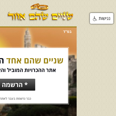
נגישות
בס"ד
שניים שהם אחד
הכ
אתר ההכרויות המוביל והא
* הרשמה ח
כבר נרשמת בעבר לאתר?