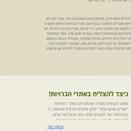
 דואר בוואלה
איך להירשם?
לדתיים ומסורתיים, מהמתקדמים והאמינים ביותר. אתרי הכרויות
ים המובילים לחתונה. נכון להיום, אתרי הכרויות לדתיים נחשבים
למצוא את השידוך הנכון, הרי שהיום, אתרי הכרויות לדתיים, לא
 מהוותיקים והאיכותיים ברשת. בשניים שהם אחד, אתר המתמחה
ר ההיכרויות לדתיים, בחירה ממוקדת, איכותית ונעימה בהתאם
ותיכם, על מנת לספק שירות אמין, מקצועי, דיסקרטי ויעיל.
חה המיוחדת שלנו באתר ההכרויות המוביל לדתיים שניים שהם
כיצד להצליח באתרי הכרויות!
שמנו לעצמינו מטרה שהחברים באתר היכרויות
"שניים שהם אחד" יפיקו תועלת מירבית מהאתר, כי
ההצלחה של המנויים שלנו היא ההצלחה שלנו.
לכן ישבנו וחשבנו ,ערכנו סטטיסטיקות וקבוצות
מיקוד, בחנו התנהגויות ומגמות והמסקנה החד
קרא/י עוד