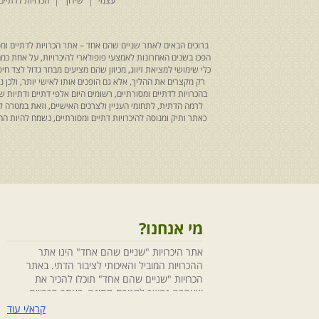
עצמי
שידוך
הכרויות לדתיים
ברוכים הבאים לאתר שניים שהם אחד – אתר הכרויות לדתיים ומסו
הפכו בשנים האחרונות לאמצעי פופולארי להיכרויות, על אחת כמה ו
כלי שימושי למציאת זיווג, מכיוון שהם מציעים מבחר גדול לצד ח
רק מקצרים את ההליך, אלא גם הופכים אותו לאישי יותר, ולכן
בהכרויות לדתיים ומסורתיים, רשומים היום אלפי דתיים ודתיו
לרמה הדתית, לתחומי העניין ולצרכים האישיים, וזאת במטרה 
כאתר ותיק ומנוסה להיכרויות דתיים ומסורתיים, נשמח להיות
מי אנחנו?
אתר היכרויות "שניים שהם אחד" הינו אתר
ההכרויות המוביל והאיכותי לציבור הדתי. באתר
הכרויות "שניים שהם אחד" תוכלו להכיר את
שאהבה נפשך למטרת חתונה, באתר הכרויות
"שניים שהם אחד" הושקעו מחשבה ומאמצים
קרא/י עוד