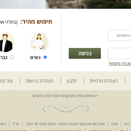
חיפוש מהיר:
(בחר/י את
נשים
גברי
כחת סיסמא?
הצהרת פרטיות
תקנון
הצהרת נגישות
צור קש
דייט
תורה
מאין באנו או בעצם לאן אנו הולכים - הצופן הגנטי של התנך
חב"ד
נישוא