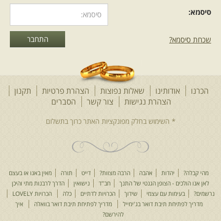
סיסמא:
שכחת סיסמא?
הכרנו
אודותינו
שאלות נפוצות
הצהרת פרטיות
תקנון
הצהרת נגישות
צור קשר
הסברים
מהי קבלה?
יהדות
אהבה
הרבה מצוות?
דייט
תורה
מאין באנו או בעצם
לאן אנו הולכים - הצופן הגנטי של התנך
חב"ד
נישואין
הדרך לרבנות מתי והיכן
נרשמים?
בעימות עם עצמי
שידוך
הכרויות לדתיים
כלה
הכרויות LOVELY
מדריך לפתיחת תיבת דואר בג'ימייל
מדריך לפתיחת תיבת דואר בוואלה
איך
להירשם?