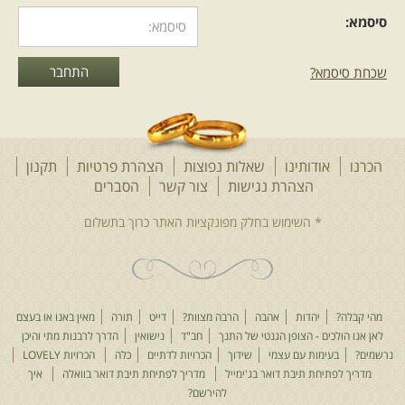
סיסמא:
שכחת סיסמא?
הכרנו
אודותינו
שאלות נפוצות
הצהרת פרטיות
תקנון
הצהרת נגישות
צור קשר
הסברים
מהי קבלה?
יהדות
אהבה
הרבה מצוות?
דייט
תורה
מאין באנו או בעצם
לאן אנו הולכים - הצופן הגנטי של התנך
חב"ד
נישואין
הדרך לרבנות מתי והיכן
נרשמים?
בעימות עם עצמי
שידוך
הכרויות לדתיים
כלה
הכרויות LOVELY
מדריך לפתיחת תיבת דואר בג'ימייל
מדריך לפתיחת תיבת דואר בוואלה
איך
להירשם?