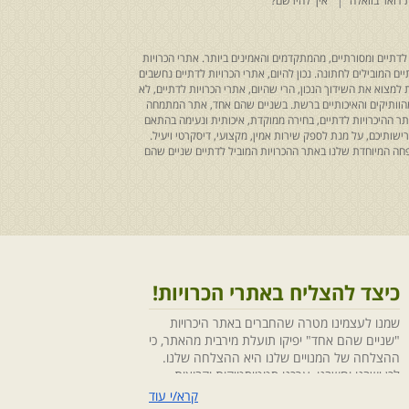
 דואר בוואלה
איך להירשם?
לדתיים ומסורתיים, מהמתקדמים והאמינים ביותר. אתרי הכרויות
ים המובילים לחתונה. נכון להיום, אתרי הכרויות לדתיים נחשבים
למצוא את השידוך הנכון, הרי שהיום, אתרי הכרויות לדתיים, לא
 מהוותיקים והאיכותיים ברשת. בשניים שהם אחד, אתר המתמחה
ר ההיכרויות לדתיים, בחירה ממוקדת, איכותית ונעימה בהתאם
ותיכם, על מנת לספק שירות אמין, מקצועי, דיסקרטי ויעיל.
חה המיוחדת שלנו באתר ההכרויות המוביל לדתיים שניים שהם
כיצד להצליח באתרי הכרויות!
שמנו לעצמינו מטרה שהחברים באתר היכרויות
"שניים שהם אחד" יפיקו תועלת מירבית מהאתר, כי
ההצלחה של המנויים שלנו היא ההצלחה שלנו.
לכן ישבנו וחשבנו ,ערכנו סטטיסטיקות וקבוצות
מיקוד, בחנו התנהגויות ומגמות והמסקנה החד
קרא/י עוד