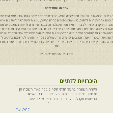
כלה
הכרויות LOVELY
מדריך לפתיחת תיבת דואר בג'ימייל
מדריך לפתיחת תיבת
אתר זה שומר שבת
רתיים. מחפשת בן זוג דתי? מחפש כלה דתיה? הכי כדאי להכיר בשניים שהם אחד - אתר היכרויות 
כמה אתרי הכרויות לדתיים, כיוון שהם מספקים ברירה מהירה, עניינית ודיסקרטית לשידוכים אמיתי
יפוש המתמקד בהכרויות לציבור הדתי והמסורתי בלבד. אם בעבר, היה נהוג להיעזר בשדכנים על מנת 
 נחשבים לשיטה המודרנית והמוצלחת ביותר לשידוכים. שניים שהם אחד הוא אתר הכרויות לדתיים
ת שמחפשים זוגיות בהתאמה הדדית, כאשר הקריטריונים לחיפוש, מאפשרים לכל אחד ואחת לבצע באת
למצוא את הנפש התאומה. אנו, בשניים שהם אחד, עמלים לשפר את האתר לנוחיותכם ובהתאם לדריש
 החוט המשדך בין שתי נשמות יהודיות שמבקשות להקים בית כשר בישראל. נשמח אם תצטרפו למשפ
אחד.
© 2017 יותר מחברים בע"מ.
היכרויות לדתיים
הקמת משפחה במגזר הדתי הינה פעולה מאוד חשובה הן
מבחינה חברתית והן דתית. מצד אחד הגבר והאישה
הנישאים מקבלים הכרה חברתית ומצד שני בפעולת
הנישואין הם מבצעים אקט דתי בעל חשיבות ראשונה
במעלה. חשוב לציין בהקשר זה שגם הגורמים למפגש
קרא/י עוד