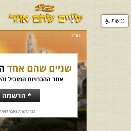
נגישות
בס"ד
שניים שהם אחד
הכ
אתר ההכרויות המוביל והא
* הרשמה ח
כבר נרשמת בעבר לאתר?