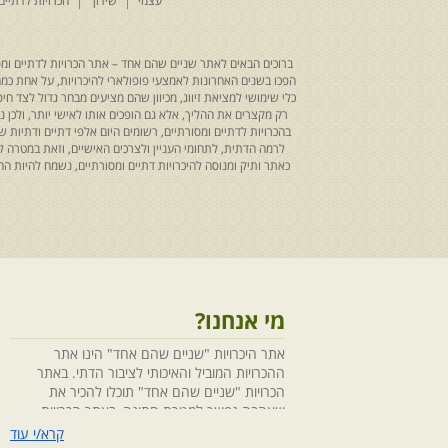
עצמי
שידוך
הכרויות לדתיים
ברוכים הבאים לאתר שניים שהם אחד – אתר הכרויות לדתיים ומסו
הפכו בשנים האחרונות לאמצעי פופולארי להיכרויות, על אחת כמה ו
כלי שימושי למציאת זיווג, מכיוון שהם מציעים מבחר גדול לצד ח
רק מקצרים את ההליך, אלא גם הופכים אותו לאישי יותר, ולכן
בהכרויות לדתיים ומסורתיים, רשומים היום אלפי דתיים ודתיו
לרמה הדתית, לתחומי העניין ולצרכים האישיים, וזאת במטרה 
כאתר ותיק ומנוסה להיכרויות דתיים ומסורתיים, נשמח להיות
מי אנחנו?
אתר היכרויות "שניים שהם אחד" הינו אתר
ההכרויות המוביל והאיכותי לציבור הדתי. באתר
הכרויות "שניים שהם אחד" תוכלו להכיר את
שאהבה נפשך למטרת חתונה, באתר הכרויות
"שניים שהם אחד" הושקעו מחשבה ומאמצים
קרא/י עוד