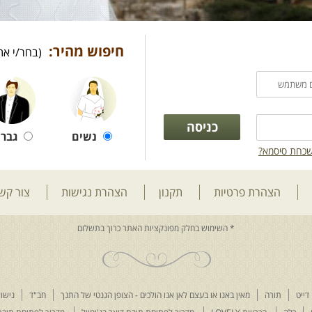
חיפוש מהיר:
(בחר/י את
נשים
גברי
כחת סיסמא?
הצהרת פרטיות
תקנון
הצהרת נגישות
צור קש
דייט
תורה
מאין באנו או בעצם לאן אנו הולכים - הצופן הגנטי של התנך
חב"ד
נישוא