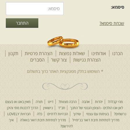
סיסמא:
שכחת סיסמא?
הכרנו
אודותינו
שאלות נפוצות
הצהרת פרטיות
תקנון
הצהרת נגישות
צור קשר
הסברים
מהי קבלה?
יהדות
אהבה
הרבה מצוות?
דייט
תורה
מאין באנו או בעצם
לאן אנו הולכים - הצופן הגנטי של התנך
חב"ד
נישואין
הדרך לרבנות מתי והיכן
נרשמים?
בעימות עם עצמי
שידוך
הכרויות לדתיים
כלה
הכרויות LOVELY
מדריך לפתיחת תיבת דואר בג'ימייל
מדריך לפתיחת תיבת דואר בוואלה
איך
להירשם?