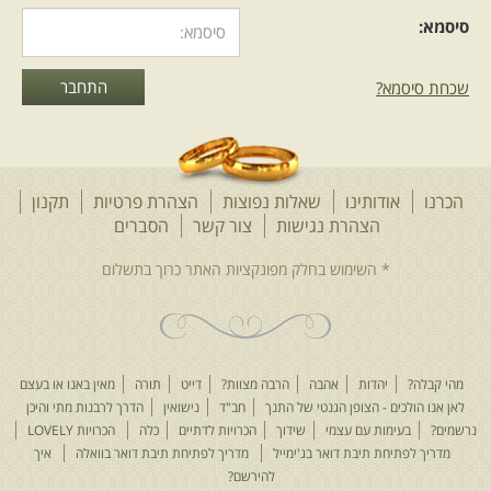
סיסמא:
שכחת סיסמא?
הכרנו
אודותינו
שאלות נפוצות
הצהרת פרטיות
תקנון
הצהרת נגישות
צור קשר
הסברים
מהי קבלה?
יהדות
אהבה
הרבה מצוות?
דייט
תורה
מאין באנו או בעצם
לאן אנו הולכים - הצופן הגנטי של התנך
חב"ד
נישואין
הדרך לרבנות מתי והיכן
נרשמים?
בעימות עם עצמי
שידוך
הכרויות לדתיים
כלה
הכרויות LOVELY
מדריך לפתיחת תיבת דואר בג'ימייל
מדריך לפתיחת תיבת דואר בוואלה
איך
להירשם?