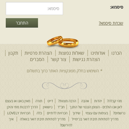
סיסמא:
שכחת סיסמא?
הכרנו
אודותינו
שאלות נפוצות
הצהרת פרטיות
תקנון
הצהרת נגישות
צור קשר
הסברים
מהי קבלה?
יהדות
אהבה
הרבה מצוות?
דייט
תורה
מאין באנו או בעצם
לאן אנו הולכים - הצופן הגנטי של התנך
חב"ד
נישואין
הדרך לרבנות מתי והיכן
נרשמים?
בעימות עם עצמי
שידוך
הכרויות לדתיים
כלה
הכרויות LOVELY
מדריך לפתיחת תיבת דואר בג'ימייל
מדריך לפתיחת תיבת דואר בוואלה
איך
להירשם?