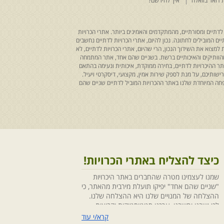
 דואר בוואלה
איך להירשם?
לדתיים ומסורתיים, מהמתקדמים והאמינים ביותר. אתרי הכרויות
ים המובילים לחתונה. נכון להיום, אתרי הכרויות לדתיים נחשבים
למצוא את השידוך הנכון, הרי שהיום, אתרי הכרויות לדתיים, לא
 מהוותיקים והאיכותיים ברשת. בשניים שהם אחד, אתר המתמחה
ר ההיכרויות לדתיים, בחירה ממוקדת, איכותית ונעימה בהתאם
ותיכם, על מנת לספק שירות אמין, מקצועי, דיסקרטי ויעיל.
חה המיוחדת שלנו באתר ההכרויות המוביל לדתיים שניים שהם
כיצד להצליח באתרי הכרויות!
שמנו לעצמינו מטרה שהחברים באתר היכרויות
"שניים שהם אחד" יפיקו תועלת מירבית מהאתר, כי
ההצלחה של המנויים שלנו היא ההצלחה שלנו.
לכן ישבנו וחשבנו ,ערכנו סטטיסטיקות וקבוצות
מיקוד, בחנו התנהגויות ומגמות והמסקנה החד
קרא/י עוד