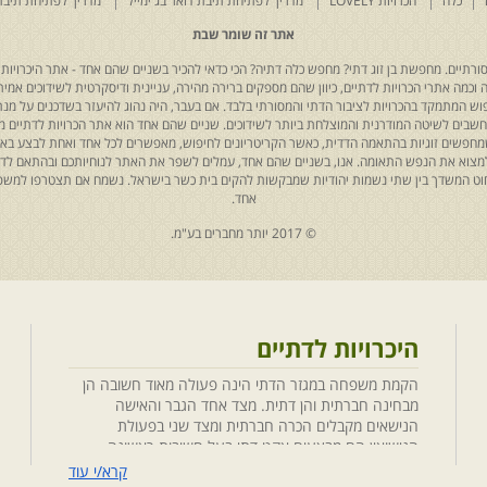
כלה
הכרויות LOVELY
מדריך לפתיחת תיבת דואר בג'ימייל
מדריך לפתיחת תיבת
אתר זה שומר שבת
רתיים. מחפשת בן זוג דתי? מחפש כלה דתיה? הכי כדאי להכיר בשניים שהם אחד - אתר היכרויות 
כמה אתרי הכרויות לדתיים, כיוון שהם מספקים ברירה מהירה, עניינית ודיסקרטית לשידוכים אמיתי
יפוש המתמקד בהכרויות לציבור הדתי והמסורתי בלבד. אם בעבר, היה נהוג להיעזר בשדכנים על מנת 
 נחשבים לשיטה המודרנית והמוצלחת ביותר לשידוכים. שניים שהם אחד הוא אתר הכרויות לדתיים
ת שמחפשים זוגיות בהתאמה הדדית, כאשר הקריטריונים לחיפוש, מאפשרים לכל אחד ואחת לבצע באת
למצוא את הנפש התאומה. אנו, בשניים שהם אחד, עמלים לשפר את האתר לנוחיותכם ובהתאם לדריש
 החוט המשדך בין שתי נשמות יהודיות שמבקשות להקים בית כשר בישראל. נשמח אם תצטרפו למשפ
אחד.
© 2017 יותר מחברים בע"מ.
היכרויות לדתיים
הקמת משפחה במגזר הדתי הינה פעולה מאוד חשובה הן
מבחינה חברתית והן דתית. מצד אחד הגבר והאישה
הנישאים מקבלים הכרה חברתית ומצד שני בפעולת
הנישואין הם מבצעים אקט דתי בעל חשיבות ראשונה
במעלה. חשוב לציין בהקשר זה שגם הגורמים למפגש
קרא/י עוד