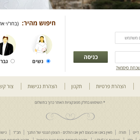
חיפוש מהיר:
(בחר/י את
נשים
גברי
כחת סיסמא?
הצהרת פרטיות
תקנון
הצהרת נגישות
צור קש
דייט
תורה
מאין באנו או בעצם לאן אנו הולכים - הצופן הגנטי של התנך
חב"ד
נישוא