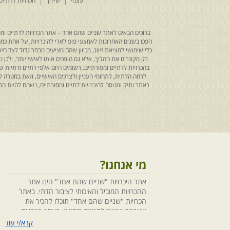
עצמי
שידוך
הכרויות לדתיים
ברוכים הבאים לאתר שניים שהם אחד – אתר הכרויות לדתיים ומסו
הפכו בשנים האחרונות לאמצעי פופולארי להיכרויות, על אחת כמה ו
כלי שימושי למציאת זיווג, מכיוון שהם מציעים מבחר גדול לצד ח
רק מקצרים את ההליך, אלא גם הופכים אותו לאישי יותר, ולכן
בהכרויות לדתיים ומסורתיים, רשומים היום אלפי דתיים ודתיו
לרמה הדתית, לתחומי העניין ולצרכים האישיים, וזאת במטרה 
כאתר ותיק ומנוסה להיכרויות דתיים ומסורתיים, נשמח להיות
מי אנחנו?
אתר היכרויות "שניים שהם אחד" הינו אתר
ההכרויות המוביל והאיכותי לציבור הדתי. באתר
הכרויות "שניים שהם אחד" תוכלו להכיר את
שאהבה נפשך למטרת חתונה, באתר הכרויות
"שניים שהם אחד" הושקעו מחשבה ומאמצים
קרא/י עוד