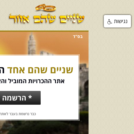
נגישות
בס"ד
שניים שהם אחד
הכ
אתר ההכרויות המוביל והא
* הרשמה ח
כבר נרשמת בעבר לאתר?