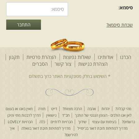
סיסמא:
שכחת סיסמא?
הכרנו
אודותינו
שאלות נפוצות
הצהרת פרטיות
תקנון
הצהרת נגישות
צור קשר
הסברים
מהי קבלה?
יהדות
אהבה
הרבה מצוות?
דייט
תורה
מאין באנו או בעצם
לאן אנו הולכים - הצופן הגנטי של התנך
חב"ד
נישואין
הדרך לרבנות מתי והיכן
נרשמים?
בעימות עם עצמי
שידוך
הכרויות לדתיים
כלה
הכרויות LOVELY
מדריך לפתיחת תיבת דואר בג'ימייל
מדריך לפתיחת תיבת דואר בוואלה
איך
להירשם?