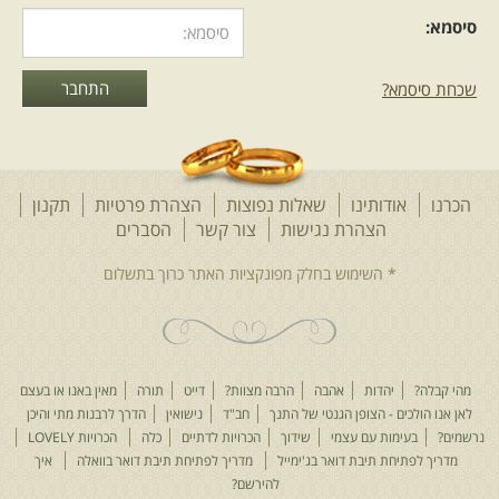
סיסמא:
שכחת סיסמא?
הכרנו
אודותינו
שאלות נפוצות
הצהרת פרטיות
תקנון
הצהרת נגישות
צור קשר
הסברים
מהי קבלה?
יהדות
אהבה
הרבה מצוות?
דייט
תורה
מאין באנו או בעצם
לאן אנו הולכים - הצופן הגנטי של התנך
חב"ד
נישואין
הדרך לרבנות מתי והיכן
נרשמים?
בעימות עם עצמי
שידוך
הכרויות לדתיים
כלה
הכרויות LOVELY
מדריך לפתיחת תיבת דואר בג'ימייל
מדריך לפתיחת תיבת דואר בוואלה
איך
להירשם?