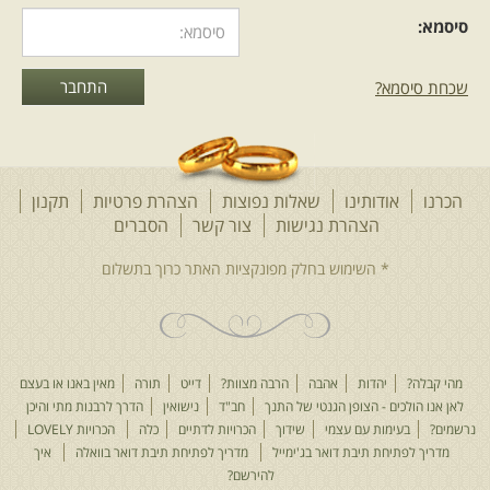
סיסמא:
שכחת סיסמא?
הכרנו
אודותינו
שאלות נפוצות
הצהרת פרטיות
תקנון
הצהרת נגישות
צור קשר
הסברים
מהי קבלה?
יהדות
אהבה
הרבה מצוות?
דייט
תורה
מאין באנו או בעצם
לאן אנו הולכים - הצופן הגנטי של התנך
חב"ד
נישואין
הדרך לרבנות מתי והיכן
נרשמים?
בעימות עם עצמי
שידוך
הכרויות לדתיים
כלה
הכרויות LOVELY
מדריך לפתיחת תיבת דואר בג'ימייל
מדריך לפתיחת תיבת דואר בוואלה
איך
להירשם?