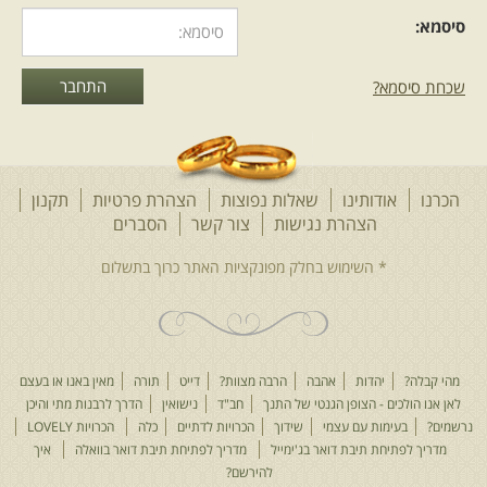
סיסמא:
שכחת סיסמא?
הכרנו
אודותינו
שאלות נפוצות
הצהרת פרטיות
תקנון
הצהרת נגישות
צור קשר
הסברים
מהי קבלה?
יהדות
אהבה
הרבה מצוות?
דייט
תורה
מאין באנו או בעצם
לאן אנו הולכים - הצופן הגנטי של התנך
חב"ד
נישואין
הדרך לרבנות מתי והיכן
נרשמים?
בעימות עם עצמי
שידוך
הכרויות לדתיים
כלה
הכרויות LOVELY
מדריך לפתיחת תיבת דואר בג'ימייל
מדריך לפתיחת תיבת דואר בוואלה
איך
להירשם?