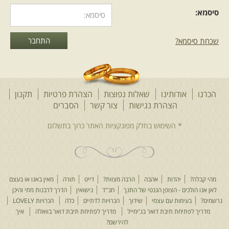
סיסמא:
שכחת סיסמא?
הכרנו
אודותינו
שאלות נפוצות
הצהרת פרטיות
תקנון
הצהרת נגישות
צור קשר
הסברים
מהי קבלה?
יהדות
אהבה
הרבה מצוות?
דייט
תורה
מאין באנו או בעצם
לאן אנו הולכים - הצופן הגנטי של התנך
חב"ד
נישואין
הדרך לרבנות מתי והיכן
נרשמים?
בעימות עם עצמי
שידוך
הכרויות לדתיים
כלה
הכרויות LOVELY
מדריך לפתיחת תיבת דואר בג'ימייל
מדריך לפתיחת תיבת דואר בוואלה
איך
להירשם?