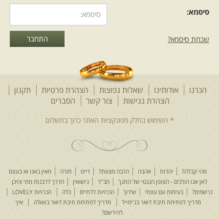
סיסמא:
שכחת סיסמא?
הכרנו
אודותינו
שאלות נפוצות
הצהרת פרטיות
תקנון
הצהרת נגישות
צור קשר
הסברים
מהי קבלה?
יהדות
אהבה
הרבה מצוות?
דייט
תורה
מאין באנו או בעצם
לאן אנו הולכים - הצופן הגנטי של התנך
חב"ד
נישואין
הדרך לרבנות מתי והיכן
נרשמים?
בעימות עם עצמי
שידוך
הכרויות לדתיים
כלה
הכרויות LOVELY
מדריך לפתיחת תיבת דואר בג'ימייל
מדריך לפתיחת תיבת דואר בוואלה
איך
להירשם?