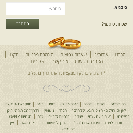
סיסמא:
שכחת סיסמא?
הכרנו
אודותינו
שאלות נפוצות
הצהרת פרטיות
תקנון
הצהרת נגישות
צור קשר
הסברים
מהי קבלה?
יהדות
אהבה
הרבה מצוות?
דייט
תורה
מאין באנו או בעצם
לאן אנו הולכים - הצופן הגנטי של התנך
חב"ד
נישואין
הדרך לרבנות מתי והיכן
נרשמים?
בעימות עם עצמי
שידוך
הכרויות לדתיים
כלה
הכרויות LOVELY
מדריך לפתיחת תיבת דואר בג'ימייל
מדריך לפתיחת תיבת דואר בוואלה
איך
להירשם?