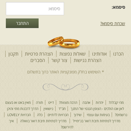
סיסמא:
שכחת סיסמא?
הכרנו
אודותינו
שאלות נפוצות
הצהרת פרטיות
תקנון
הצהרת נגישות
צור קשר
הסברים
מהי קבלה?
יהדות
אהבה
הרבה מצוות?
דייט
תורה
מאין באנו או בעצם
לאן אנו הולכים - הצופן הגנטי של התנך
חב"ד
נישואין
הדרך לרבנות מתי והיכן
נרשמים?
בעימות עם עצמי
שידוך
הכרויות לדתיים
כלה
הכרויות LOVELY
מדריך לפתיחת תיבת דואר בג'ימייל
מדריך לפתיחת תיבת דואר בוואלה
איך
להירשם?