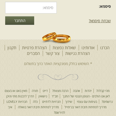
סיסמא:
שכחת סיסמא?
הכרנו
אודותינו
שאלות נפוצות
הצהרת פרטיות
תקנון
הצהרת נגישות
צור קשר
הסברים
מהי קבלה?
יהדות
אהבה
הרבה מצוות?
דייט
תורה
מאין באנו או בעצם
לאן אנו הולכים - הצופן הגנטי של התנך
חב"ד
נישואין
הדרך לרבנות מתי והיכן
נרשמים?
בעימות עם עצמי
שידוך
הכרויות לדתיים
כלה
הכרויות LOVELY
מדריך לפתיחת תיבת דואר בג'ימייל
מדריך לפתיחת תיבת דואר בוואלה
איך
להירשם?