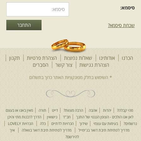
סיסמא:
שכחת סיסמא?
הכרנו
אודותינו
שאלות נפוצות
הצהרת פרטיות
תקנון
הצהרת נגישות
צור קשר
הסברים
מהי קבלה?
יהדות
אהבה
הרבה מצוות?
דייט
תורה
מאין באנו או בעצם
לאן אנו הולכים - הצופן הגנטי של התנך
חב"ד
נישואין
הדרך לרבנות מתי והיכן
נרשמים?
בעימות עם עצמי
שידוך
הכרויות לדתיים
כלה
הכרויות LOVELY
מדריך לפתיחת תיבת דואר בג'ימייל
מדריך לפתיחת תיבת דואר בוואלה
איך
להירשם?