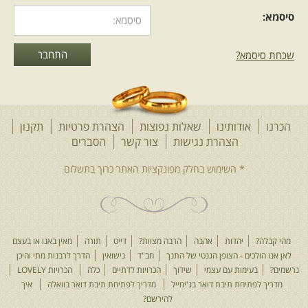
סיסמא:
שכחת סיסמא?
הכרנו
אודותינו
שאלות נפוצות
הצהרת פרטיות
תקנון
הצהרת נגישות
צור קשר
הסברים
מהי קבלה?
יהדות
אהבה
הרבה מצוות?
דייט
תורה
מאין באנו או בעצם
לאן אנו הולכים - הצופן הגנטי של התנך
חב"ד
נישואין
הדרך לרבנות מתי והיכן
נרשמים?
בעימות עם עצמי
שידוך
הכרויות לדתיים
כלה
הכרויות LOVELY
מדריך לפתיחת תיבת דואר בג'ימייל
מדריך לפתיחת תיבת דואר בוואלה
איך
להירשם?