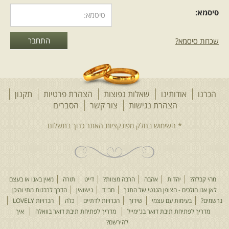
סיסמא:
שכחת סיסמא?
הכרנו
אודותינו
שאלות נפוצות
הצהרת פרטיות
תקנון
הצהרת נגישות
צור קשר
הסברים
מהי קבלה?
יהדות
אהבה
הרבה מצוות?
דייט
תורה
מאין באנו או בעצם
לאן אנו הולכים - הצופן הגנטי של התנך
חב"ד
נישואין
הדרך לרבנות מתי והיכן
נרשמים?
בעימות עם עצמי
שידוך
הכרויות לדתיים
כלה
הכרויות LOVELY
מדריך לפתיחת תיבת דואר בג'ימייל
מדריך לפתיחת תיבת דואר בוואלה
איך
להירשם?