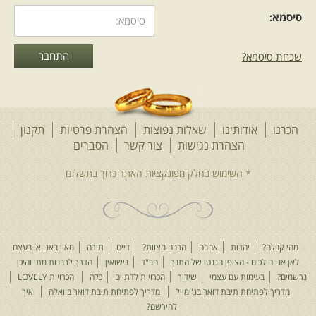
סיסמא:
שכחת סיסמא?
הכרנו
אודותינו
שאלות נפוצות
הצהרת פרטיות
תקנון
הצהרת נגישות
צור קשר
הסברים
מהי קבלה?
יהדות
אהבה
הרבה מצוות?
דייט
תורה
מאין באנו או בעצם
לאן אנו הולכים - הצופן הגנטי של התנך
חב"ד
נישואין
הדרך לרבנות מתי והיכן
נרשמים?
בעימות עם עצמי
שידוך
הכרויות לדתיים
כלה
הכרויות LOVELY
מדריך לפתיחת תיבת דואר בג'ימייל
מדריך לפתיחת תיבת דואר בוואלה
איך
להירשם?