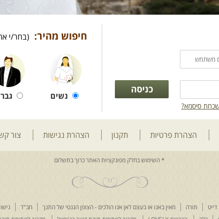
חיפוש מהיר:
(בחר/י את
נשים
גברי
כחת סיסמא?
הצהרת פרטיות
תקנון
הצהרת נגישות
צור קש
דייט
תורה
מאין באנו או בעצם לאן אנו הולכים - הצופן הגנטי של התנך
חב"ד
נישוא