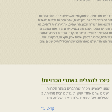
 דואר בוואלה
איך להירשם?
לדתיים ומסורתיים, מהמתקדמים והאמינים ביותר. אתרי הכרויות
ים המובילים לחתונה. נכון להיום, אתרי הכרויות לדתיים נחשבים
למצוא את השידוך הנכון, הרי שהיום, אתרי הכרויות לדתיים, לא
 מהוותיקים והאיכותיים ברשת. בשניים שהם אחד, אתר המתמחה
ר ההיכרויות לדתיים, בחירה ממוקדת, איכותית ונעימה בהתאם
ותיכם, על מנת לספק שירות אמין, מקצועי, דיסקרטי ויעיל.
חה המיוחדת שלנו באתר ההכרויות המוביל לדתיים שניים שהם
כיצד להצליח באתרי הכרויות!
שמנו לעצמינו מטרה שהחברים באתר היכרויות
"שניים שהם אחד" יפיקו תועלת מירבית מהאתר, כי
ההצלחה של המנויים שלנו היא ההצלחה שלנו.
לכן ישבנו וחשבנו ,ערכנו סטטיסטיקות וקבוצות
מיקוד, בחנו התנהגויות ומגמות והמסקנה החד
קרא/י עוד