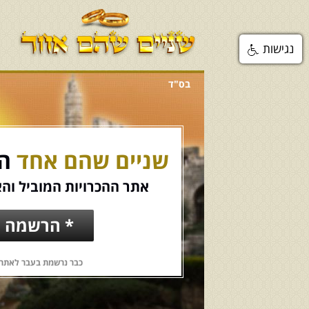
נגישות
בס"ד
שניים שהם אחד
הכ
אתר ההכרויות המוביל והא
* הרשמה ח
כבר נרשמת בעבר לאתר?