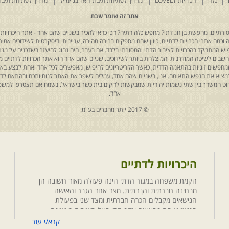
כלה
הכרויות LOVELY
מדריך לפתיחת תיבת דואר בג'ימייל
מדריך לפתיחת תיבת
אתר זה שומר שבת
רתיים. מחפשת בן זוג דתי? מחפש כלה דתיה? הכי כדאי להכיר בשניים שהם אחד - אתר היכרויות 
כמה אתרי הכרויות לדתיים, כיוון שהם מספקים ברירה מהירה, עניינית ודיסקרטית לשידוכים אמיתי
יפוש המתמקד בהכרויות לציבור הדתי והמסורתי בלבד. אם בעבר, היה נהוג להיעזר בשדכנים על מנת 
 נחשבים לשיטה המודרנית והמוצלחת ביותר לשידוכים. שניים שהם אחד הוא אתר הכרויות לדתיים
ת שמחפשים זוגיות בהתאמה הדדית, כאשר הקריטריונים לחיפוש, מאפשרים לכל אחד ואחת לבצע באת
למצוא את הנפש התאומה. אנו, בשניים שהם אחד, עמלים לשפר את האתר לנוחיותכם ובהתאם לדריש
 החוט המשדך בין שתי נשמות יהודיות שמבקשות להקים בית כשר בישראל. נשמח אם תצטרפו למשפ
אחד.
© 2017 יותר מחברים בע"מ.
היכרויות לדתיים
הקמת משפחה במגזר הדתי הינה פעולה מאוד חשובה הן
מבחינה חברתית והן דתית. מצד אחד הגבר והאישה
הנישאים מקבלים הכרה חברתית ומצד שני בפעולת
הנישואין הם מבצעים אקט דתי בעל חשיבות ראשונה
במעלה. חשוב לציין בהקשר זה שגם הגורמים למפגש
קרא/י עוד