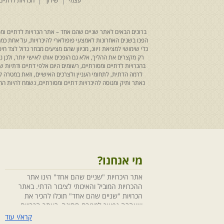
עצמי
שידוך
הכרויות לדתיים
ברוכים הבאים לאתר שניים שהם אחד – אתר הכרויות לדתיים ומסו
הפכו בשנים האחרונות לאמצעי פופולארי להיכרויות, על אחת כמה ו
כלי שימושי למציאת זיווג, מכיוון שהם מציעים מבחר גדול לצד ח
רק מקצרים את ההליך, אלא גם הופכים אותו לאישי יותר, ולכן
בהכרויות לדתיים ומסורתיים, רשומים היום אלפי דתיים ודתיו
לרמה הדתית, לתחומי העניין ולצרכים האישיים, וזאת במטרה 
כאתר ותיק ומנוסה להיכרויות דתיים ומסורתיים, נשמח להיות
מי אנחנו?
אתר היכרויות "שניים שהם אחד" הינו אתר
ההכרויות המוביל והאיכותי לציבור הדתי. באתר
הכרויות "שניים שהם אחד" תוכלו להכיר את
שאהבה נפשך למטרת חתונה, באתר הכרויות
"שניים שהם אחד" הושקעו מחשבה ומאמצים
קרא/י עוד