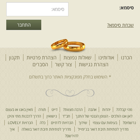
סיסמא:
שכחת סיסמא?
הכרנו
אודותינו
שאלות נפוצות
הצהרת פרטיות
תקנון
הצהרת נגישות
צור קשר
הסברים
מהי קבלה?
יהדות
אהבה
הרבה מצוות?
דייט
תורה
מאין באנו או בעצם
לאן אנו הולכים - הצופן הגנטי של התנך
חב"ד
נישואין
הדרך לרבנות מתי והיכן
נרשמים?
בעימות עם עצמי
שידוך
הכרויות לדתיים
כלה
הכרויות LOVELY
מדריך לפתיחת תיבת דואר בג'ימייל
מדריך לפתיחת תיבת דואר בוואלה
איך
להירשם?