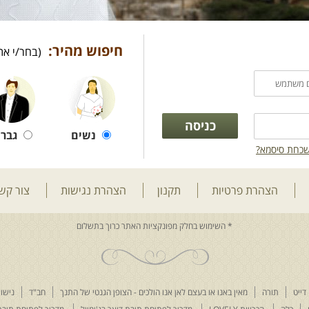
חיפוש מהיר:
(בחר/י את
נשים
גברי
כחת סיסמא?
הצהרת פרטיות
תקנון
הצהרת נגישות
צור קש
דייט
תורה
מאין באנו או בעצם לאן אנו הולכים - הצופן הגנטי של התנך
חב"ד
נישוא