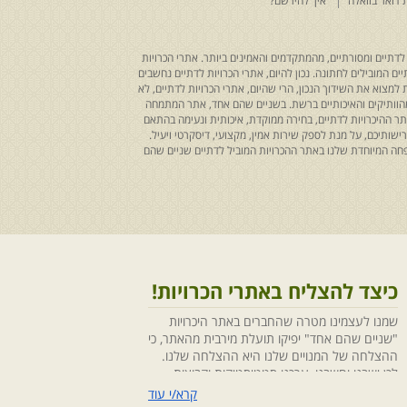
 דואר בוואלה
איך להירשם?
לדתיים ומסורתיים, מהמתקדמים והאמינים ביותר. אתרי הכרויות
ים המובילים לחתונה. נכון להיום, אתרי הכרויות לדתיים נחשבים
למצוא את השידוך הנכון, הרי שהיום, אתרי הכרויות לדתיים, לא
 מהוותיקים והאיכותיים ברשת. בשניים שהם אחד, אתר המתמחה
ר ההיכרויות לדתיים, בחירה ממוקדת, איכותית ונעימה בהתאם
ותיכם, על מנת לספק שירות אמין, מקצועי, דיסקרטי ויעיל.
חה המיוחדת שלנו באתר ההכרויות המוביל לדתיים שניים שהם
כיצד להצליח באתרי הכרויות!
שמנו לעצמינו מטרה שהחברים באתר היכרויות
"שניים שהם אחד" יפיקו תועלת מירבית מהאתר, כי
ההצלחה של המנויים שלנו היא ההצלחה שלנו.
לכן ישבנו וחשבנו ,ערכנו סטטיסטיקות וקבוצות
מיקוד, בחנו התנהגויות ומגמות והמסקנה החד
קרא/י עוד