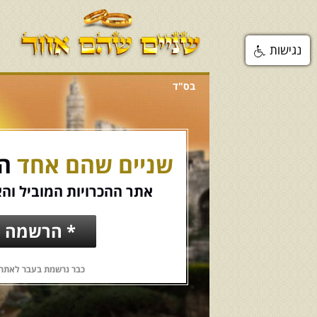
נגישות
בס"ד
שניים שהם אחד
הכ
אתר ההכרויות המוביל והא
* הרשמה ח
כבר נרשמת בעבר לאתר?