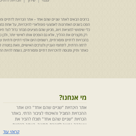
עצמי
שידוך
הכרויות לדתיים
ברוכים הבאים לאתר שניים שהם אחד – אתר הכרויות לדתיים ומסו
הפכו בשנים האחרונות לאמצעי פופולארי להיכרויות, על אחת כמה ו
כלי שימושי למציאת זיווג, מכיוון שהם מציעים מבחר גדול לצד ח
רק מקצרים את ההליך, אלא גם הופכים אותו לאישי יותר, ולכן
בהכרויות לדתיים ומסורתיים, רשומים היום אלפי דתיים ודתיו
לרמה הדתית, לתחומי העניין ולצרכים האישיים, וזאת במטרה 
כאתר ותיק ומנוסה להיכרויות דתיים ומסורתיים, נשמח להיות
מי אנחנו?
אתר היכרויות "שניים שהם אחד" הינו אתר
ההכרויות המוביל והאיכותי לציבור הדתי. באתר
הכרויות "שניים שהם אחד" תוכלו להכיר את
שאהבה נפשך למטרת חתונה, באתר הכרויות
"שניים שהם אחד" הושקעו מחשבה ומאמצים
קרא/י עוד