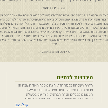
כלה
הכרויות LOVELY
מדריך לפתיחת תיבת דואר בג'ימייל
מדריך לפתיחת תיבת
אתר זה שומר שבת
רתיים. מחפשת בן זוג דתי? מחפש כלה דתיה? הכי כדאי להכיר בשניים שהם אחד - אתר היכרויות 
כמה אתרי הכרויות לדתיים, כיוון שהם מספקים ברירה מהירה, עניינית ודיסקרטית לשידוכים אמיתי
יפוש המתמקד בהכרויות לציבור הדתי והמסורתי בלבד. אם בעבר, היה נהוג להיעזר בשדכנים על מנת 
 נחשבים לשיטה המודרנית והמוצלחת ביותר לשידוכים. שניים שהם אחד הוא אתר הכרויות לדתיים
ת שמחפשים זוגיות בהתאמה הדדית, כאשר הקריטריונים לחיפוש, מאפשרים לכל אחד ואחת לבצע באת
למצוא את הנפש התאומה. אנו, בשניים שהם אחד, עמלים לשפר את האתר לנוחיותכם ובהתאם לדריש
 החוט המשדך בין שתי נשמות יהודיות שמבקשות להקים בית כשר בישראל. נשמח אם תצטרפו למשפ
אחד.
© 2017 יותר מחברים בע"מ.
היכרויות לדתיים
הקמת משפחה במגזר הדתי הינה פעולה מאוד חשובה הן
מבחינה חברתית והן דתית. מצד אחד הגבר והאישה
הנישאים מקבלים הכרה חברתית ומצד שני בפעולת
הנישואין הם מבצעים אקט דתי בעל חשיבות ראשונה
במעלה. חשוב לציין בהקשר זה שגם הגורמים למפגש
קרא/י עוד