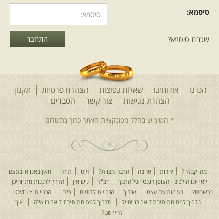
סיסמא:
שכחת סיסמא?
הכרנו
אודותינו
שאלות נפוצות
הצהרת פרטיות
תקנון
הצהרת נגישות
צור קשר
הסברים
מהי קבלה?
יהדות
אהבה
הרבה מצוות?
דייט
תורה
מאין באנו או בעצם
לאן אנו הולכים - הצופן הגנטי של התנך
חב"ד
נישואין
הדרך לרבנות מתי והיכן
נרשמים?
בעימות עם עצמי
שידוך
הכרויות לדתיים
כלה
הכרויות LOVELY
מדריך לפתיחת תיבת דואר בג'ימייל
מדריך לפתיחת תיבת דואר בוואלה
איך
להירשם?