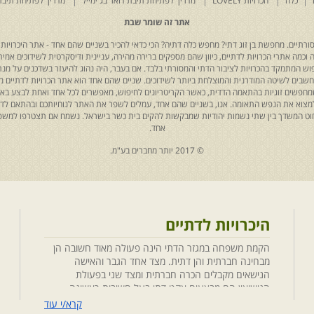
כלה
הכרויות LOVELY
מדריך לפתיחת תיבת דואר בג'ימייל
מדריך לפתיחת תיבת
אתר זה שומר שבת
רתיים. מחפשת בן זוג דתי? מחפש כלה דתיה? הכי כדאי להכיר בשניים שהם אחד - אתר היכרויות 
כמה אתרי הכרויות לדתיים, כיוון שהם מספקים ברירה מהירה, עניינית ודיסקרטית לשידוכים אמיתי
יפוש המתמקד בהכרויות לציבור הדתי והמסורתי בלבד. אם בעבר, היה נהוג להיעזר בשדכנים על מנת 
 נחשבים לשיטה המודרנית והמוצלחת ביותר לשידוכים. שניים שהם אחד הוא אתר הכרויות לדתיים
ת שמחפשים זוגיות בהתאמה הדדית, כאשר הקריטריונים לחיפוש, מאפשרים לכל אחד ואחת לבצע באת
למצוא את הנפש התאומה. אנו, בשניים שהם אחד, עמלים לשפר את האתר לנוחיותכם ובהתאם לדריש
 החוט המשדך בין שתי נשמות יהודיות שמבקשות להקים בית כשר בישראל. נשמח אם תצטרפו למשפ
אחד.
© 2017 יותר מחברים בע"מ.
היכרויות לדתיים
הקמת משפחה במגזר הדתי הינה פעולה מאוד חשובה הן
מבחינה חברתית והן דתית. מצד אחד הגבר והאישה
הנישאים מקבלים הכרה חברתית ומצד שני בפעולת
הנישואין הם מבצעים אקט דתי בעל חשיבות ראשונה
במעלה. חשוב לציין בהקשר זה שגם הגורמים למפגש
קרא/י עוד