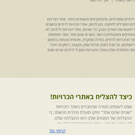
 דואר בוואלה
איך להירשם?
לדתיים ומסורתיים, מהמתקדמים והאמינים ביותר. אתרי הכרויות
ים המובילים לחתונה. נכון להיום, אתרי הכרויות לדתיים נחשבים
למצוא את השידוך הנכון, הרי שהיום, אתרי הכרויות לדתיים, לא
 מהוותיקים והאיכותיים ברשת. בשניים שהם אחד, אתר המתמחה
ר ההיכרויות לדתיים, בחירה ממוקדת, איכותית ונעימה בהתאם
ותיכם, על מנת לספק שירות אמין, מקצועי, דיסקרטי ויעיל.
חה המיוחדת שלנו באתר ההכרויות המוביל לדתיים שניים שהם
כיצד להצליח באתרי הכרויות!
שמנו לעצמינו מטרה שהחברים באתר היכרויות
"שניים שהם אחד" יפיקו תועלת מירבית מהאתר, כי
ההצלחה של המנויים שלנו היא ההצלחה שלנו.
לכן ישבנו וחשבנו ,ערכנו סטטיסטיקות וקבוצות
מיקוד, בחנו התנהגויות ומגמות והמסקנה החד
קרא/י עוד