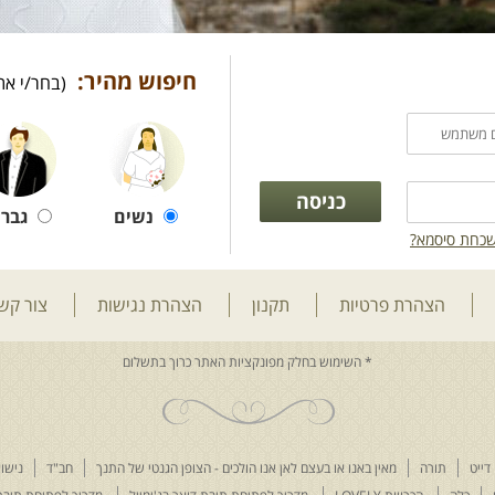
חיפוש מהיר:
(בחר/י את
נשים
גברי
כחת סיסמא?
הצהרת פרטיות
תקנון
הצהרת נגישות
צור קש
דייט
תורה
מאין באנו או בעצם לאן אנו הולכים - הצופן הגנטי של התנך
חב"ד
נישוא