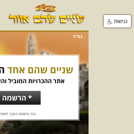
נגישות
בס"ד
שניים שהם אחד
הכ
אתר ההכרויות המוביל והא
* הרשמה ח
כבר נרשמת בעבר לאתר?