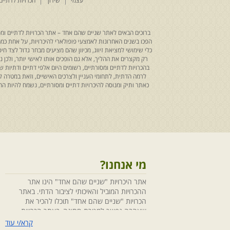
עצמי
שידוך
הכרויות לדתיים
ברוכים הבאים לאתר שניים שהם אחד – אתר הכרויות לדתיים ומסו
הפכו בשנים האחרונות לאמצעי פופולארי להיכרויות, על אחת כמה ו
כלי שימושי למציאת זיווג, מכיוון שהם מציעים מבחר גדול לצד ח
רק מקצרים את ההליך, אלא גם הופכים אותו לאישי יותר, ולכן
בהכרויות לדתיים ומסורתיים, רשומים היום אלפי דתיים ודתיו
לרמה הדתית, לתחומי העניין ולצרכים האישיים, וזאת במטרה 
כאתר ותיק ומנוסה להיכרויות דתיים ומסורתיים, נשמח להיות
מי אנחנו?
אתר היכרויות "שניים שהם אחד" הינו אתר
ההכרויות המוביל והאיכותי לציבור הדתי. באתר
הכרויות "שניים שהם אחד" תוכלו להכיר את
שאהבה נפשך למטרת חתונה, באתר הכרויות
"שניים שהם אחד" הושקעו מחשבה ומאמצים
קרא/י עוד