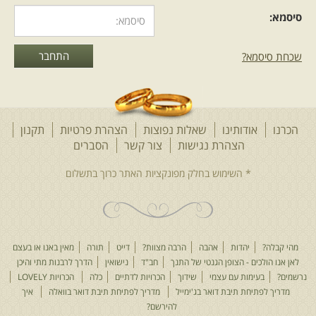
סיסמא:
שכחת סיסמא?
הכרנו
אודותינו
שאלות נפוצות
הצהרת פרטיות
תקנון
הצהרת נגישות
צור קשר
הסברים
מהי קבלה?
יהדות
אהבה
הרבה מצוות?
דייט
תורה
מאין באנו או בעצם
לאן אנו הולכים - הצופן הגנטי של התנך
חב"ד
נישואין
הדרך לרבנות מתי והיכן
נרשמים?
בעימות עם עצמי
שידוך
הכרויות לדתיים
כלה
הכרויות LOVELY
מדריך לפתיחת תיבת דואר בג'ימייל
מדריך לפתיחת תיבת דואר בוואלה
איך
להירשם?