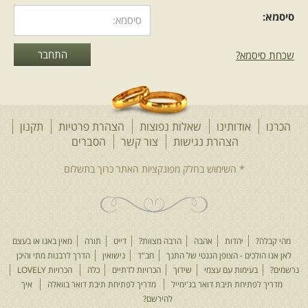
סיסמא:
שכחת סיסמא?
הכרנו
אודותינו
שאלות נפוצות
הצהרת פרטיות
תקנון
הצהרת נגישות
צור קשר
הסברים
מהי קבלה?
יהדות
אהבה
הרבה מצוות?
דייט
תורה
מאין באנו או בעצם
לאן אנו הולכים - הצופן הגנטי של התנך
חב"ד
נישואין
הדרך לרבנות מתי והיכן
נרשמים?
בעימות עם עצמי
שידוך
הכרויות לדתיים
כלה
הכרויות LOVELY
מדריך לפתיחת תיבת דואר בג'ימייל
מדריך לפתיחת תיבת דואר בוואלה
איך
להירשם?