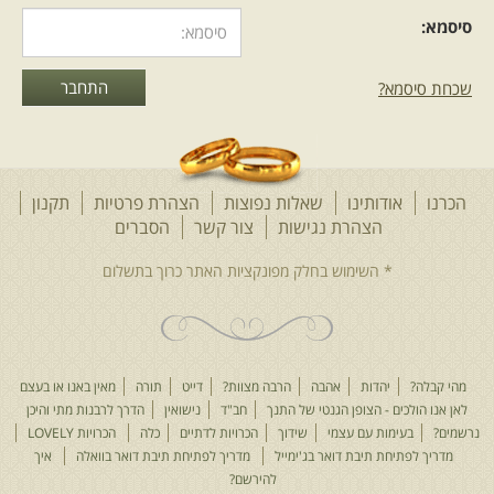
סיסמא:
שכחת סיסמא?
הכרנו
אודותינו
שאלות נפוצות
הצהרת פרטיות
תקנון
הצהרת נגישות
צור קשר
הסברים
מהי קבלה?
יהדות
אהבה
הרבה מצוות?
דייט
תורה
מאין באנו או בעצם
לאן אנו הולכים - הצופן הגנטי של התנך
חב"ד
נישואין
הדרך לרבנות מתי והיכן
נרשמים?
בעימות עם עצמי
שידוך
הכרויות לדתיים
כלה
הכרויות LOVELY
מדריך לפתיחת תיבת דואר בג'ימייל
מדריך לפתיחת תיבת דואר בוואלה
איך
להירשם?