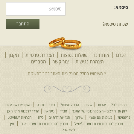
סיסמא:
שכחת סיסמא?
הכרנו
אודותינו
שאלות נפוצות
הצהרת פרטיות
תקנון
הצהרת נגישות
צור קשר
הסברים
מהי קבלה?
יהדות
אהבה
הרבה מצוות?
דייט
תורה
מאין באנו או בעצם
לאן אנו הולכים - הצופן הגנטי של התנך
חב"ד
נישואין
הדרך לרבנות מתי והיכן
נרשמים?
בעימות עם עצמי
שידוך
הכרויות לדתיים
כלה
הכרויות LOVELY
מדריך לפתיחת תיבת דואר בג'ימייל
מדריך לפתיחת תיבת דואר בוואלה
איך
להירשם?