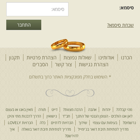
סיסמא:
שכחת סיסמא?
הכרנו
אודותינו
שאלות נפוצות
הצהרת פרטיות
תקנון
הצהרת נגישות
צור קשר
הסברים
מהי קבלה?
יהדות
אהבה
הרבה מצוות?
דייט
תורה
מאין באנו או בעצם
לאן אנו הולכים - הצופן הגנטי של התנך
חב"ד
נישואין
הדרך לרבנות מתי והיכן
נרשמים?
בעימות עם עצמי
שידוך
הכרויות לדתיים
כלה
הכרויות LOVELY
מדריך לפתיחת תיבת דואר בג'ימייל
מדריך לפתיחת תיבת דואר בוואלה
איך
להירשם?