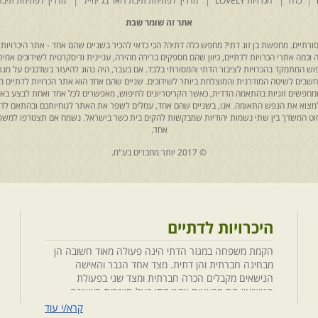
כלה
הכרויות LOVELY
מדריך לפתיחת תיבת דואר בג'ימייל
מדריך לפתיחת תיבת
אתר זה שומר שבת
רתיים. מחפשת בן זוג דתי? מחפש כלה דתיה? הכי כדאי להכיר בשניים שהם אחד - אתר היכרויות 
כמה אתרי הכרויות לדתיים, כיוון שהם מספקים ברירה מהירה, עניינית ודיסקרטית לשידוכים אמיתי
יפוש המתמקד בהכרויות לציבור הדתי והמסורתי בלבד. אם בעבר, היה נהוג להיעזר בשדכנים על מנת 
 נחשבים לשיטה המודרנית והמוצלחת ביותר לשידוכים. שניים שהם אחד הוא אתר הכרויות לדתיים
ת שמחפשים זוגיות בהתאמה הדדית, כאשר הקריטריונים לחיפוש, מאפשרים לכל אחד ואחת לבצע באת
למצוא את הנפש התאומה. אנו, בשניים שהם אחד, עמלים לשפר את האתר לנוחיותכם ובהתאם לדריש
 החוט המשדך בין שתי נשמות יהודיות שמבקשות להקים בית כשר בישראל. נשמח אם תצטרפו למשפ
אחד.
© 2017 יותר מחברים בע"מ.
היכרויות לדתיים
הקמת משפחה במגזר הדתי הינה פעולה מאוד חשובה הן
מבחינה חברתית והן דתית. מצד אחד הגבר והאישה
הנישאים מקבלים הכרה חברתית ומצד שני בפעולת
הנישואין הם מבצעים אקט דתי בעל חשיבות ראשונה
במעלה. חשוב לציין בהקשר זה שגם הגורמים למפגש
קרא/י עוד