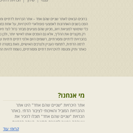
עצמי
שידוך
הכרויות לדתיים
ברוכים הבאים לאתר שניים שהם אחד – אתר הכרויות לדתיים ומסו
הפכו בשנים האחרונות לאמצעי פופולארי להיכרויות, על אחת כמה ו
כלי שימושי למציאת זיווג, מכיוון שהם מציעים מבחר גדול לצד ח
רק מקצרים את ההליך, אלא גם הופכים אותו לאישי יותר, ולכן
בהכרויות לדתיים ומסורתיים, רשומים היום אלפי דתיים ודתיו
לרמה הדתית, לתחומי העניין ולצרכים האישיים, וזאת במטרה 
כאתר ותיק ומנוסה להיכרויות דתיים ומסורתיים, נשמח להיות
מי אנחנו?
אתר היכרויות "שניים שהם אחד" הינו אתר
ההכרויות המוביל והאיכותי לציבור הדתי. באתר
הכרויות "שניים שהם אחד" תוכלו להכיר את
שאהבה נפשך למטרת חתונה, באתר הכרויות
"שניים שהם אחד" הושקעו מחשבה ומאמצים
קרא/י עוד