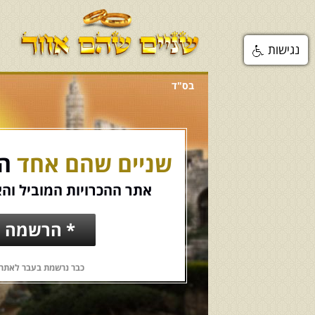
נגישות
בס"ד
שניים שהם אחד
הכ
אתר ההכרויות המוביל והא
* הרשמה ח
כבר נרשמת בעבר לאתר?