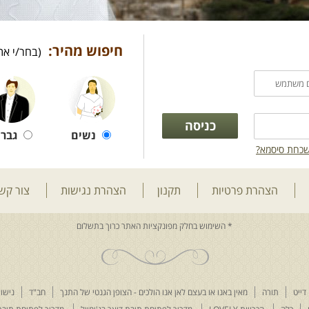
חיפוש מהיר:
(בחר/י את
נשים
גברי
כחת סיסמא?
הצהרת פרטיות
תקנון
הצהרת נגישות
צור קש
דייט
תורה
מאין באנו או בעצם לאן אנו הולכים - הצופן הגנטי של התנך
חב"ד
נישוא