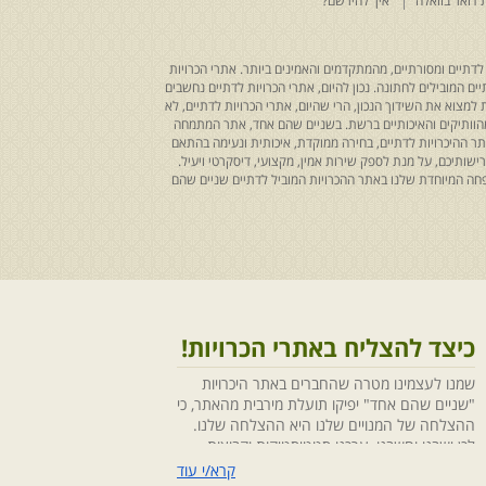
 דואר בוואלה
איך להירשם?
לדתיים ומסורתיים, מהמתקדמים והאמינים ביותר. אתרי הכרויות
ים המובילים לחתונה. נכון להיום, אתרי הכרויות לדתיים נחשבים
למצוא את השידוך הנכון, הרי שהיום, אתרי הכרויות לדתיים, לא
 מהוותיקים והאיכותיים ברשת. בשניים שהם אחד, אתר המתמחה
ר ההיכרויות לדתיים, בחירה ממוקדת, איכותית ונעימה בהתאם
ותיכם, על מנת לספק שירות אמין, מקצועי, דיסקרטי ויעיל.
חה המיוחדת שלנו באתר ההכרויות המוביל לדתיים שניים שהם
כיצד להצליח באתרי הכרויות!
שמנו לעצמינו מטרה שהחברים באתר היכרויות
"שניים שהם אחד" יפיקו תועלת מירבית מהאתר, כי
ההצלחה של המנויים שלנו היא ההצלחה שלנו.
לכן ישבנו וחשבנו ,ערכנו סטטיסטיקות וקבוצות
מיקוד, בחנו התנהגויות ומגמות והמסקנה החד
קרא/י עוד