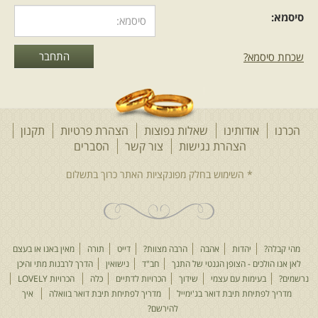
סיסמא:
שכחת סיסמא?
הכרנו
אודותינו
שאלות נפוצות
הצהרת פרטיות
תקנון
הצהרת נגישות
צור קשר
הסברים
מהי קבלה?
יהדות
אהבה
הרבה מצוות?
דייט
תורה
מאין באנו או בעצם
לאן אנו הולכים - הצופן הגנטי של התנך
חב"ד
נישואין
הדרך לרבנות מתי והיכן
נרשמים?
בעימות עם עצמי
שידוך
הכרויות לדתיים
כלה
הכרויות LOVELY
מדריך לפתיחת תיבת דואר בג'ימייל
מדריך לפתיחת תיבת דואר בוואלה
איך
להירשם?