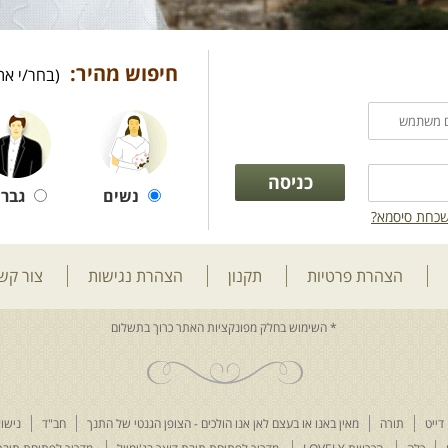
חיפוש מהיר:
(בחר/י את
נשים
גברי
כחת סיסמא?
הצהרת פרטיות
תקנון
הצהרת נגישות
צור קש
דייט
תורה
מאין באנו או בעצם לאן אנו הולכים - הצופן הגנטי של התנך
חב"ד
נישוא