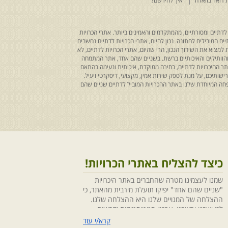
 דואר בוואלה
איך להירשם?
לדתיים ומסורתיים, מהמתקדמים והאמינים ביותר. אתרי הכרויות
ים המובילים לחתונה. נכון להיום, אתרי הכרויות לדתיים נחשבים
למצוא את השידוך הנכון, הרי שהיום, אתרי הכרויות לדתיים, לא
 מהוותיקים והאיכותיים ברשת. בשניים שהם אחד, אתר המתמחה
ר ההיכרויות לדתיים, בחירה ממוקדת, איכותית ונעימה בהתאם
ותיכם, על מנת לספק שירות אמין, מקצועי, דיסקרטי ויעיל.
חה המיוחדת שלנו באתר ההכרויות המוביל לדתיים שניים שהם
כיצד להצליח באתרי הכרויות!
שמנו לעצמינו מטרה שהחברים באתר היכרויות
"שניים שהם אחד" יפיקו תועלת מירבית מהאתר, כי
ההצלחה של המנויים שלנו היא ההצלחה שלנו.
לכן ישבנו וחשבנו ,ערכנו סטטיסטיקות וקבוצות
מיקוד, בחנו התנהגויות ומגמות והמסקנה החד
קרא/י עוד