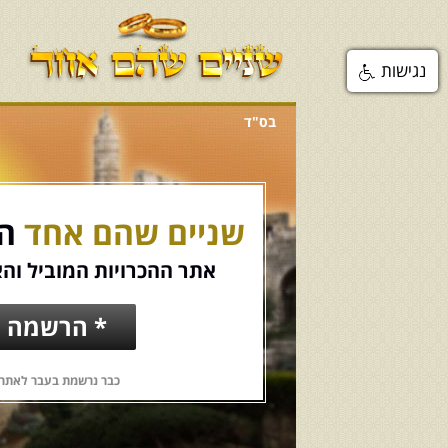
נגישות
בס"ד
שניים שהם אחד
הכ
אתר ההכרויות המוביל והא
* הרשמה ח
כבר נרשמת בעבר לאתר?