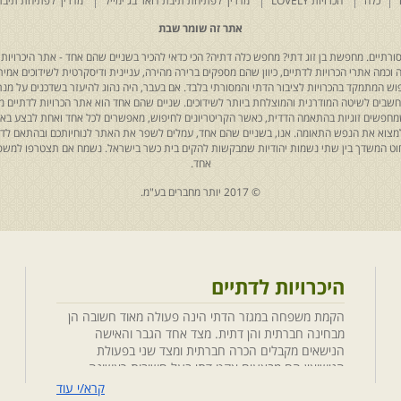
כלה
הכרויות LOVELY
מדריך לפתיחת תיבת דואר בג'ימייל
מדריך לפתיחת תיבת
אתר זה שומר שבת
רתיים. מחפשת בן זוג דתי? מחפש כלה דתיה? הכי כדאי להכיר בשניים שהם אחד - אתר היכרויות 
כמה אתרי הכרויות לדתיים, כיוון שהם מספקים ברירה מהירה, עניינית ודיסקרטית לשידוכים אמיתי
יפוש המתמקד בהכרויות לציבור הדתי והמסורתי בלבד. אם בעבר, היה נהוג להיעזר בשדכנים על מנת 
 נחשבים לשיטה המודרנית והמוצלחת ביותר לשידוכים. שניים שהם אחד הוא אתר הכרויות לדתיים
ת שמחפשים זוגיות בהתאמה הדדית, כאשר הקריטריונים לחיפוש, מאפשרים לכל אחד ואחת לבצע באת
למצוא את הנפש התאומה. אנו, בשניים שהם אחד, עמלים לשפר את האתר לנוחיותכם ובהתאם לדריש
 החוט המשדך בין שתי נשמות יהודיות שמבקשות להקים בית כשר בישראל. נשמח אם תצטרפו למשפ
אחד.
© 2017 יותר מחברים בע"מ.
היכרויות לדתיים
הקמת משפחה במגזר הדתי הינה פעולה מאוד חשובה הן
מבחינה חברתית והן דתית. מצד אחד הגבר והאישה
הנישאים מקבלים הכרה חברתית ומצד שני בפעולת
הנישואין הם מבצעים אקט דתי בעל חשיבות ראשונה
במעלה. חשוב לציין בהקשר זה שגם הגורמים למפגש
קרא/י עוד