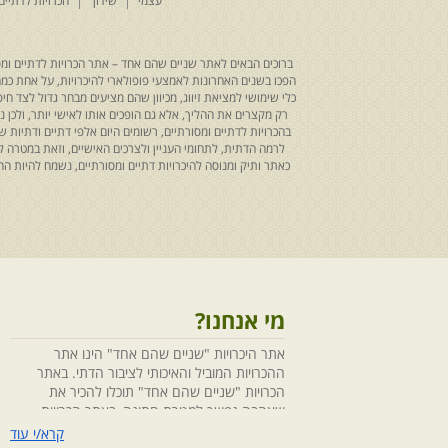
עצמי
שידוך
הכרויות לדתיים
ברוכים הבאים לאתר שניים שהם אחד – אתר הכרויות לדתיים ומסו
הפכו בשנים האחרונות לאמצעי פופולארי להיכרויות, על אחת כמה ו
כלי שימושי למציאת זיווג, מכיוון שהם מציעים מבחר גדול לצד ח
רק מקצרים את ההליך, אלא גם הופכים אותו לאישי יותר, ולכן
בהכרויות לדתיים ומסורתיים, רשומים היום אלפי דתיים ודתיו
לרמה הדתית, לתחומי העניין ולצרכים האישיים, וזאת במטרה 
כאתר ותיק ומנוסה להיכרויות דתיים ומסורתיים, נשמח להיות
מי אנחנו?
אתר היכרויות "שניים שהם אחד" הינו אתר
ההכרויות המוביל והאיכותי לציבור הדתי. באתר
הכרויות "שניים שהם אחד" תוכלו להכיר את
שאהבה נפשך למטרת חתונה, באתר הכרויות
"שניים שהם אחד" הושקעו מחשבה ומאמצים
קרא/י עוד